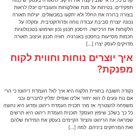
קודם כל, כדאי שנבין קצת את הרקע. לתאורה בעסק יש כמה
תפקידים: בטיחות על מנת שהלקוחות והעובדים יוכלו לראות
בצורה ברורה את החלל ולא יתקעו במכשולים. יעילות תאורה
נכונה יוצרת סביבת עבודה נוחה ופרודוקטיבית. ומקלה על
הלקוחות את הרכישה. חיסכון תכנון נכון ושימוש בטכנולוגיות
חכמות מסייעות בחסכון באנרגיה. חוויה תכנון ועיצוב תאורה
מדויקים לעסק יצרו […]
איך יוצרים נוחות וחווית לקוח
מפנקת?
נקודה חשובה בחוויית הלקוח היא איך לא? העמדת ריהוט! כי הרי
אם נוח ונעים לו הוא יחזור אלינו ואפילו ימליץ לחברים ובני
משפחה להצטרף. אז מהי תכנית העמדת ריהוט ומדוע היא נחוצה
כל כך בשלב שיפוץ העסק? תוכנית העמדת ריהוט היא תרשים
שמראה את הריהוט והציוד הקיימים בעסק את המידות שלהם
ואת המרחקים ביניהם. למה […]