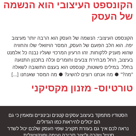
הקונספט העיצובי הוא הנשמה
של העסק
הקונספט העיצובי: הנשמה של העסק הוא הרבה יותר מעיצוב
יפה. הוא הלב הפועם של העסק, המסר הויזואלי שלו והחוויה
שהוא מעניק ללקוחות. זהו הרעיון המרכזי שעליו נבנה כל אלמנט
בעיצוב, החל מבחירת צבעים וחומרים וכלה בתכנון התנועה
בחלל. במילים פשוטות, קונספט הוא בעצם התשובה לשאלה
"מה?" ● מה אנחנו רוצים להשיג? ● מה המסר שאנחנו […]
טורטיוס- מזנון מקסיקני
הסטודיו מתמקד בעיצוב עסקים קטנים ובינוניים ומאמין כי גם
הם יכולים להיראות כמו הגדולים.
נראה לכם איך גם בעזרת תקציב שפוי העסק שלכם יכול לשדר
סטייל ויוקרה וליצור סביבה נעימה ופונקציונלית.